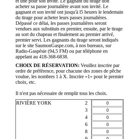
et une pour son invité. Le gagnant du tirage doit
acheter sa passe journalière avant son invité. Le
gagnant et son invité ont jusqu'à l5 heures le lendemain
du tirage pour acheter leurs passes journalières.
Dépassé ce délai, les passes journalières seront
vendues aux substituts en premier, ensuite, par le tirage
au sort du chapeau et finalement au premier arrivé,
premier servi. Les gagnants du tirage seront indiqués
sur le site SaumonGaspe.com, à nos bureaux, sur
Radio-Gaspésie (94,5 FM) ou par téléphone en
appelant au 418-368-6838.
CHOIX DE RÉSERVATION:
Veuillez inscrire par
ordre de préférence, pour chacune des zones de pêche
voulue, les nombres 1 à X. Inscrire «1» pour le premier
choix, etc.
Il n'est pas nécessaire de remplir tous les choix.
RIVIÈRE YORK
2
3
4
6
8
9